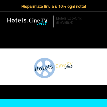
Risparmiate finu à u 10% ogni notte!
Motels Eco-Chic
di laValiz ®