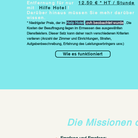
Entfernung für
nur
12,50 € * HT / Stunde
mit
Hilfe Hotel
!
Darüber hinaus müssen Sie mehr darüber
wissen.
* Niedrigster Preis, der im
Help Hotel
.ovh beobachtet wurde
. Die
Kosten der Beauftragung liegen im Ermessen des ausgewählten
Dienstleisters. Dieser Satz kann daher nach verschiedenen Kriterien
variieren (Anzahl der Zimmer und Einrichtungen, Strafen,
Aufgabenbeschreibung, Erfahrung des Leistungserbringers usw.)
Wie es funktioniert
Die Missionen de