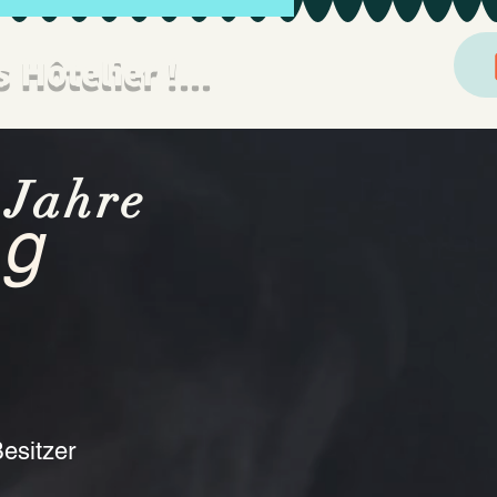
 Hôtelier !...
 Jahre
ng
esitzer