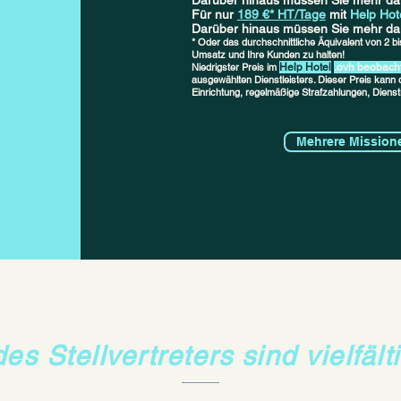
Darüber hinaus müssen Sie mehr da
Für nur
189 €* HT/Tage
mit
Help Hot
Darüber hinaus müssen Sie mehr da
*
Oder das durchschnittliche Äquivalent von 2 bis
Umsatz und Ihre Kunden zu halten!
Niedrigster Preis im
Help Hotel
.ovh beobach
ausgewählten Dienstleisters. Dieser Preis kann 
Einrichtung, regelmäßige Strafzahlungen, Dienst
Mehrere Mission
s Stellvertreters sind vielfält