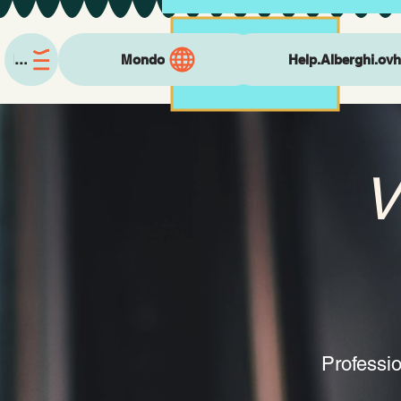
Menu
Mondo
Help.Alberghi.ovh
V
Professio