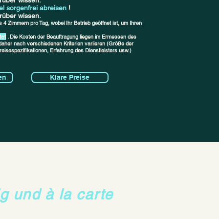
rüber wissen.
el sorgenfrei abreisen
!
rüber wissen.
 4 Zimmern pro Tag, wobei Ihr Betrieb geöffnet ist, um Ihren
tet
. Die Kosten der Beauftragung liegen im Ermessen des
daher nach verschiedenen Kriterien variieren (Größe der
reisespezifikationen, Erfahrung des Dienstleisters usw.)
en
Klare Preise
ig und à la carte