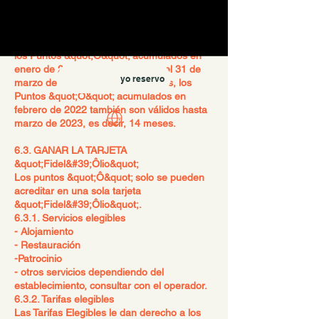
validez de 12 meses al final del trimestre,
es decir, una validez de entre 12 y 15
meses dependiendo de la fecha de emisión
de los Puntos &quot;Ô&quot;. Por ejemplo,
los Puntos &quot;Ô&quot; acumulados en
enero de 2022 son válidos hasta el 31 de
yo reservo
marzo de 2023, es decir, 15 meses, los
Puntos &quot;Ô&quot; acumulados en
febrero de 2022 también son válidos hasta
marzo de 2023, es decir, 14 meses.
6.3. GANAR LA TARJETA
&quot;Fidel&#39;Ôlio&quot;
Los puntos &quot;Ô&quot; solo se pueden
acreditar en una sola tarjeta
&quot;Fidel&#39;Ôlio&quot;.
6.3.1. Servicios elegibles
- Alojamiento
- Restauración
-
Patrocinio
- otros servicios dependiendo del
establecimiento, consultar con el operador.
6.3.2. Tarifas elegibles
Las Tarifas Elegibles le dan derecho a los