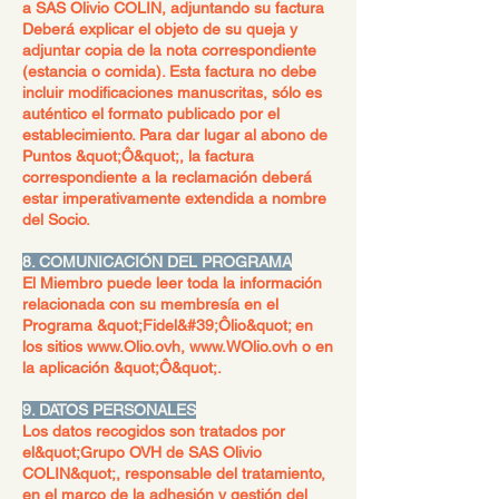
a SAS Olivio COLIN, adjuntando su factura
Deberá explicar el objeto de su queja y
adjuntar copia de la nota correspondiente
(estancia o comida). Esta factura no debe
incluir modificaciones manuscritas, sólo es
auténtico el formato publicado por el
establecimiento. Para dar lugar al abono de
Puntos &quot;Ô&quot;, la factura
correspondiente a la reclamación deberá
estar imperativamente extendida a nombre
del Socio.
8. COMUNICACIÓN DEL PROGRAMA
El Miembro puede leer toda la información
relacionada con su membresía en el
Programa &quot;Fidel&#39;Ôlio&quot; en
los sitios
www.Olio.ovh
,
www.WOlio.ovh
o en
la aplicación &quot;Ô&quot;.
9. DATOS PERSONALES
Los datos recogidos son tratados por
el
&quot;Grupo OVH de SAS Olivio
COLIN&quot;
, responsable del tratamiento,
en el marco de la adhesión y gestión del