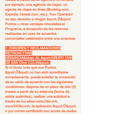
por ejemplo, una agencia de viajes, un
agente de viajes en línea (Booking.com,
Expedia, Hotels.com, etc.), Tour Operador
no dan derecho a ningún &quot; Ô&quot;
Puntos u otras ventajas vinculadas al
Programa, a excepción de las reservas
realizadas en caso de acuerdos
comerciales celebrados entre una empresa.
7. ERRORES Y RECLAMACIONES
RETROACTIVAS
DENUNCIA&nbsp; AL &quot;GRUPO OVH
DE SAS Olivo COLIN&quot;:
Si el Socio nota que sus Puntos
&quot;Ô&quot; no han sido acreditados
correctamente, puede solicitar la corrección
de su saldo de acuerdo con las siguientes
condiciones: dispone de un plazo de dos (2)
meses a partir de su estancia (fecha de
salida auténtica), realizar una solicitud a
través de los sitios
www.Olio.ovh
,
www.WOlio.ovh
, la aplicación &quot;Ô&quot;
o por correo certificado con acuse de recibo