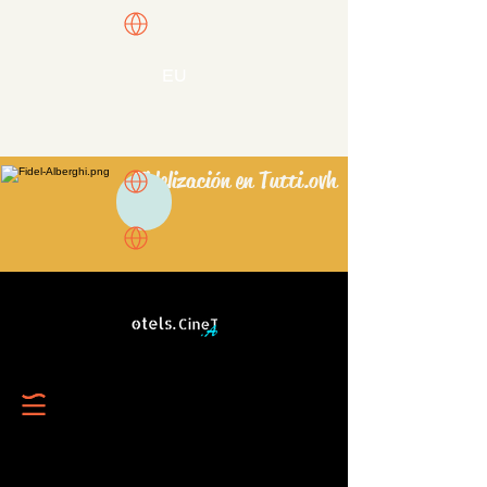
EU
Fidelización en Tutti.ovh
💯
Los puntos &quot;Ô&quot; se acreditan
inmediatamente en la cuenta del cliente y
se pueden utilizar 24 horas después de
obtenerlos.
6.2. VALIDEZ DE LOS PUNTOS
&quot;Ô&quot;
Los Puntos &quot;Ô&quot; tienen una